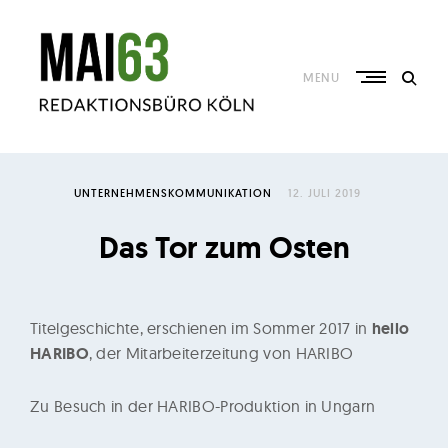
Skip
to
content
MENU
R
e
UNTERNEHMENSKOMMUNIKATION
12. JULI 2019
d
a
Das Tor zum Osten
k
t
i
Titelgeschichte, erschienen im Sommer 2017 in
hello
o
HARIBO
, der Mitarbeiterzeitung von HARIBO
n
s
Zu Besuch in der HARIBO-Produktion in Ungarn
b