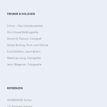
FREUNDE & KOLLEGEN
litnity – Das Literaturportal
Die Umweltbibliografie
Dominik Pietsch, Fotograf
Dörte Brilling, Print und Online
Eva Schäfers, Journalistin
Matthias Jung, Fotografie
Jens Wegener, Fotografie
REFERENZEN
HANDMADE Kultur
J.P. Bachem Verlag