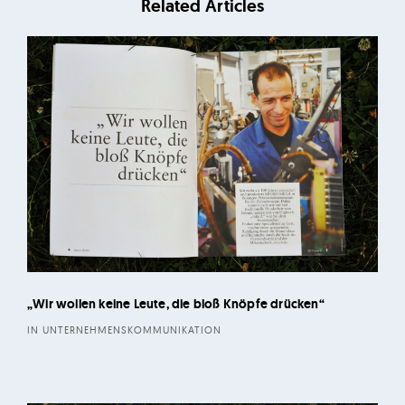
Related Articles
d
M
i
c
h
a
e
l
F
e
h
r
„Wir wollen keine Leute, die bloß Knöpfe drücken“
e
IN UNTERNEHMENSKOMMUNIKATION
n
s
c