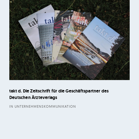
h
i
l
d
|
K
ö
l
n
takt d. Die Zeitschrift für die Geschäftspartner des
Deutschen Ärzteverlags
IN UNTERNEHMENSKOMMUNIKATION