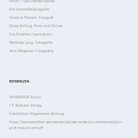
litnity – Das Literaturportal
d
Die Umweltbibliografie
M
Dominik Pietsch, Fotograf
i
Dörte Brilling, Print und Online
c
Eva Schäfers, Journalistin
h
Matthias Jung, Fotografie
a
Jens Wegener, Fotografie
e
l
F
e
REFERENZEN
h
r
HANDMADE Kultur
e
J.P. Bachem Verlag
n
Frankfurter Allgemeine Zeitung
https://aerztestellen.aerzteblatt.de/de/redaktion/rechtsmedizin-
s
prof-marcel-verhoff
c