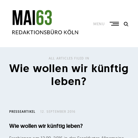
Skip
to
content
MENU
R
e
ALL ARTICLES FILED IN
d
Wie wollen wir künftig
a
leben?
k
t
i
o
PRESSEARTIKEL
12. SEPTEMBER 2016
n
s
Wie wollen wir künftig leben?
b