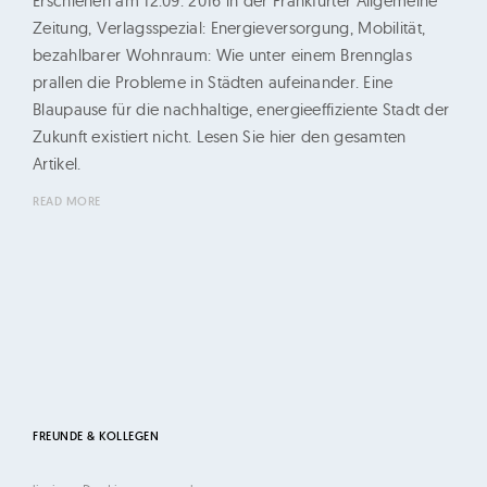
Erschienen am 12.09. 2016 in der Frankfurter Allgemeine
ü
Zeitung, Verlagsspezial: Energieversorgung, Mobilität,
r
bezahlbarer Wohnraum: Wie unter einem Brennglas
o
prallen die Probleme in Städten aufeinander. Eine
G
Blaupause für die nachhaltige, energieeffiziente Stadt der
e
Zukunft existiert nicht. Lesen Sie hier den gesamten
r
Artikel.
t
READ MORE
i
K
e
l
l
e
r
u
FREUNDE & KOLLEGEN
n