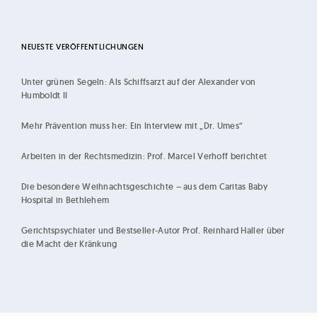
h
i
l
NEUESTE VERÖFFENTLICHUNGEN
d
Unter grünen Segeln: Als Schiffsarzt auf der Alexander von
|
Humboldt II
K
ö
Mehr Prävention muss her: Ein Interview mit „Dr. Umes“
l
Arbeiten in der Rechtsmedizin: Prof. Marcel Verhoff berichtet
n
Die besondere Weihnachtsgeschichte – aus dem Caritas Baby
Hospital in Bethlehem
Gerichtspsychiater und Bestseller-Autor Prof. Reinhard Haller über
die Macht der Kränkung