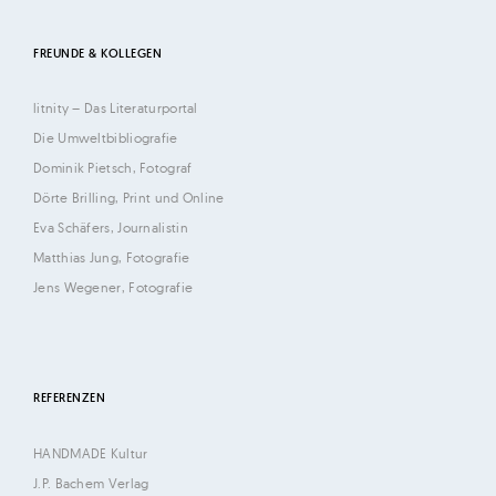
d
M
FREUNDE & KOLLEGEN
i
c
litnity – Das Literaturportal
h
Die Umweltbibliografie
a
Dominik Pietsch, Fotograf
e
Dörte Brilling, Print und Online
l
Eva Schäfers, Journalistin
F
Matthias Jung, Fotografie
e
Jens Wegener, Fotografie
h
r
e
REFERENZEN
n
s
HANDMADE Kultur
c
J.P. Bachem Verlag