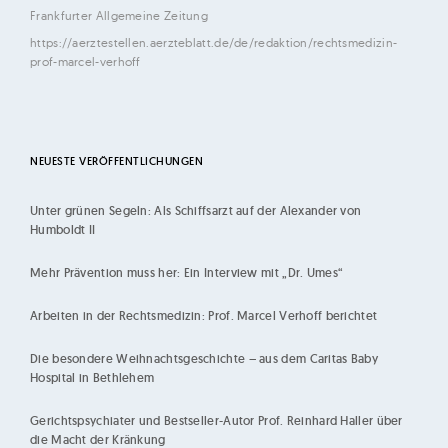
h
Frankfurter Allgemeine Zeitung
i
https://aerztestellen.aerzteblatt.de/de/redaktion/rechtsmedizin-
l
prof-marcel-verhoff
d
|
K
NEUESTE VERÖFFENTLICHUNGEN
ö
l
Unter grünen Segeln: Als Schiffsarzt auf der Alexander von
n
Humboldt II
Mehr Prävention muss her: Ein Interview mit „Dr. Umes“
Arbeiten in der Rechtsmedizin: Prof. Marcel Verhoff berichtet
Die besondere Weihnachtsgeschichte – aus dem Caritas Baby
Hospital in Bethlehem
Gerichtspsychiater und Bestseller-Autor Prof. Reinhard Haller über
die Macht der Kränkung