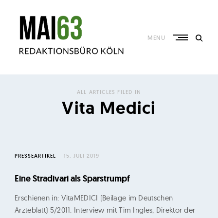
Skip
to
content
MENU
R
e
ALL ARTICLES FILED IN
d
Vita Medici
a
k
t
i
PRESSEARTIKEL
15. JULI 2019
o
Eine Stradivari als Sparstrumpf
n
s
Erschienen in: VitaMEDICI (Beilage im Deutschen
b
Ärzteblatt) 5/2011. Interview mit Tim Ingles, Direktor der