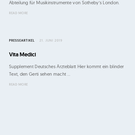
ü
Abteilung für Musikinstrumente von Sotheby’s London.
r
READ MORE
o
G
e
PRESSEARTIKEL
21. JUNI 2019
r
t
Vita Medici
i
Supplement Deutsches Ärzteblatt Hier kommt ein blinder
K
Text, den Gerti sehen macht …
e
READ MORE
l
l
e
r
u
n