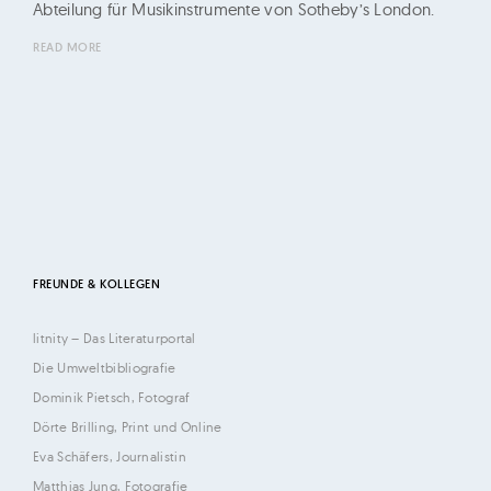
ü
Abteilung für Musikinstrumente von Sotheby’s London.
r
READ MORE
o
G
e
r
t
i
K
e
FREUNDE & KOLLEGEN
l
litnity – Das Literaturportal
l
Die Umweltbibliografie
e
Dominik Pietsch, Fotograf
r
Dörte Brilling, Print und Online
u
Eva Schäfers, Journalistin
n
Matthias Jung, Fotografie