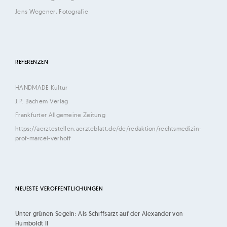
d
Jens Wegener, Fotografie
M
i
c
h
REFERENZEN
a
e
HANDMADE Kultur
J.P. Bachem Verlag
l
Frankfurter Allgemeine Zeitung
F
https://aerztestellen.aerzteblatt.de/de/redaktion/rechtsmedizin-
e
prof-marcel-verhoff
h
r
e
n
NEUESTE VERÖFFENTLICHUNGEN
s
Unter grünen Segeln: Als Schiffsarzt auf der Alexander von
c
Humboldt II