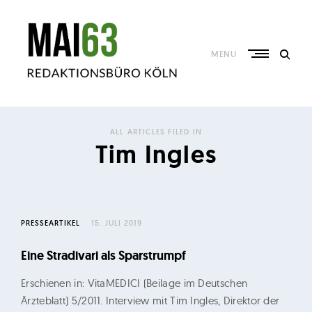
Skip
to
content
MENU
R
e
ALL ARTICLES FILED IN
d
Tim Ingles
a
k
t
i
PRESSEARTIKEL
15. JULI 2019
o
Eine Stradivari als Sparstrumpf
n
s
Erschienen in: VitaMEDICI (Beilage im Deutschen
b
Ärzteblatt) 5/2011. Interview mit Tim Ingles, Direktor der