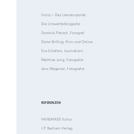
litnity – Das Literaturportal
Die Umweltbibliografie
Dominik Pietsch, Fotograf
Dörte Brilling, Print und Online
Eva Schäfers, Journalistin
Matthias Jung, Fotografie
Jens Wegener, Fotografie
REFERENZEN
HANDMADE Kultur
J.P. Bachem Verlag