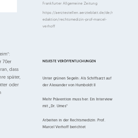
Frankfurter Allgemeine Zeitung
https://aerztestellen.aerzteblatt.de/de/r
edaktion/rechtsmedizin-prof-marcel-
verhoff
eim“:
r 70er
NEUESTE VERÖFFENTLICHUNGEN
ran, dass
hre später,
Unter grünen Segeln: Als Schiffsarzt auf
tter oder
der Alexander von Humboldt II
m
Mehr Prävention muss her: Ein Interview
mit „Dr. Umes“
Arbeiten in der Rechtsmedizin: Prof.
Marcel Verhoff berichtet