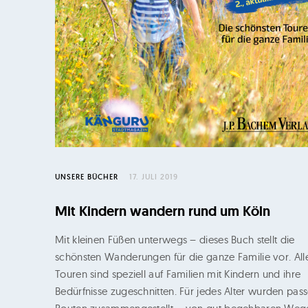
l
e
r
u
n
d
M
i
UNSERE BÜCHER
17. JULI 2019
c
h
Mit Kindern wandern rund um Köln
a
Mit kleinen Füßen unterwegs – dieses Buch stellt die
e
schönsten Wanderungen für die ganze Familie vor. All
Touren sind speziell auf Familien mit Kindern und ihre
l
Bedürfnisse zugeschnitten. Für jedes Alter wurden pas
F