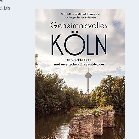
en,
, bis