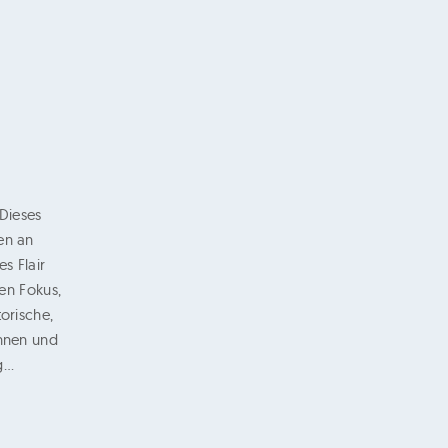
Dieses
en an
s Flair
den Fokus,
orische,
ihnen und
ng…