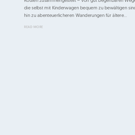
Routen zusammengestellt – von gut begehbaren Weg
e
die selbst mit Kinderwagen bequem zu bewältigen sind
h
hin zu abenteuerlicheren Wanderungen für ältere…
r
READ MORE
e
n
s
c
h
i
l
d
|
K