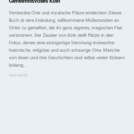
Geheimnisvolles Köln
d
M
Versteckte Orte und mystische Plätze entdecken: Dieses
i
Buch ist eine Einladung, willkommene Mußestunden an
c
Orten zu genießen, die ihr ganz eigenes, magisches Flair
verströmen. Der Zauber von Köln stellt Plätze in den
h
Fokus, denen eine einzigartige Stimmung innewohnt:
a
historische, religiöse und auch schaurige Orte. Manche
e
von ihnen und ihre Geschichten sind selbst vielen Kölnern
l
bislang…
F
READ MORE
e
h
r
e
n
s
c