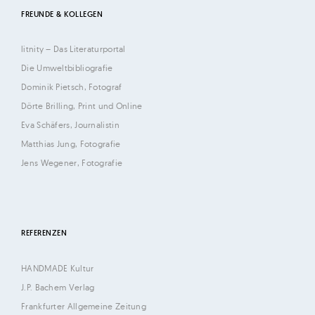
h
FREUNDE & KOLLEGEN
i
l
litnity – Das Literaturportal
d
Die Umweltbibliografie
|
Dominik Pietsch, Fotograf
K
Dörte Brilling, Print und Online
ö
Eva Schäfers, Journalistin
l
Matthias Jung, Fotografie
n
Jens Wegener, Fotografie
REFERENZEN
HANDMADE Kultur
J.P. Bachem Verlag
Frankfurter Allgemeine Zeitung