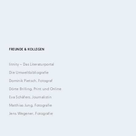
d
M
i
c
h
a
FREUNDE & KOLLEGEN
e
l
litnity – Das Literaturportal
F
Die Umweltbibliografie
e
Dominik Pietsch, Fotograf
h
Dörte Brilling, Print und Online
r
Eva Schäfers, Journalistin
e
Matthias Jung, Fotografie
n
Jens Wegener, Fotografie
s
c