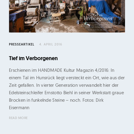
ü
r
o
G
e
r
PRESSEARTIKEL
4. APRIL 2016
t
Tief im Verborgenen
i
K
Erschienen im HANDMADE Kultur Magazin 4/2016: In
e
einem Tal im Hunsrück liegt versteckt ein Ort, wie aus der
Zeit gefallen. In vierter Generation verwandelt hier der
l
Edelsteinschleifer Ernstotto Biehl in seiner Werkstatt graue
l
Brocken in funkelnde Steine – noch. Fotos: Dirk
e
Eisermann
r
READ MORE
u
n