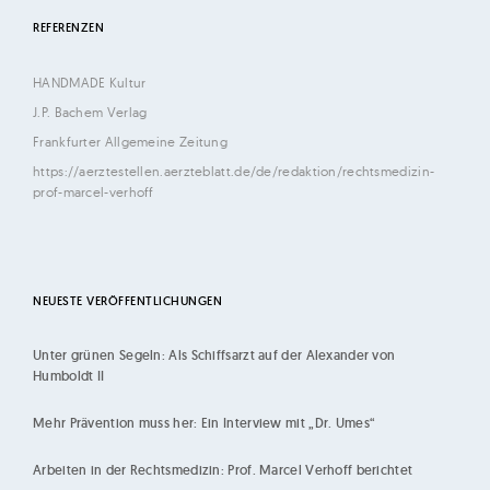
h
REFERENZEN
i
l
HANDMADE Kultur
d
J.P. Bachem Verlag
|
Frankfurter Allgemeine Zeitung
K
https://aerztestellen.aerzteblatt.de/de/redaktion/rechtsmedizin-
ö
prof-marcel-verhoff
l
n
NEUESTE VERÖFFENTLICHUNGEN
Unter grünen Segeln: Als Schiffsarzt auf der Alexander von
Humboldt II
Mehr Prävention muss her: Ein Interview mit „Dr. Umes“
Arbeiten in der Rechtsmedizin: Prof. Marcel Verhoff berichtet