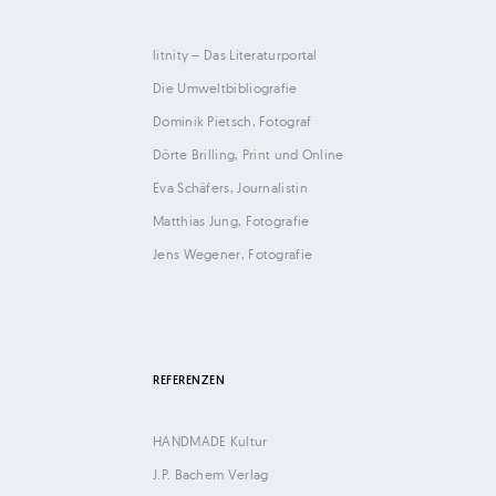
litnity – Das Literaturportal
Die Umweltbibliografie
Dominik Pietsch, Fotograf
Dörte Brilling, Print und Online
Eva Schäfers, Journalistin
Matthias Jung, Fotografie
Jens Wegener, Fotografie
REFERENZEN
HANDMADE Kultur
J.P. Bachem Verlag