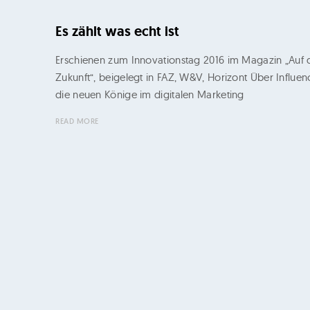
s
Es zählt was echt ist
b
Erschienen zum Innovationstag 2016 im Magazin „Auf 
ü
Zukunft“, beigelegt in FAZ, W&V, Horizont Über Influen
r
die neuen Könige im digitalen Marketing
o
READ MORE
G
e
r
t
i
K
e
l